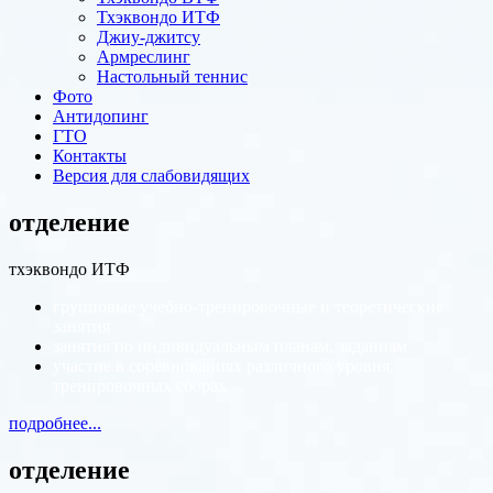
Тхэквондо ИТФ
Джиу-джитсу
Армреслинг
Настольный теннис
Фото
Антидопинг
ГТО
Контакты
Версия для слабовидящих
отделение
тхэквондо ИТФ
групповые учебно-тренировочные и теоретические
занятия
занятия по индивидуальным планам, заданиям
участие в соревнованиях различного уровня,
тренировочных сборах
подробнее...
отделение