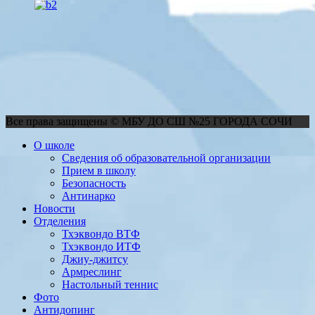
Все права защищены © МБУ ДО СШ №25 ГОРОДА СОЧИ
О школе
Сведения об образовательной организации
Прием в школу
Безопасность
Антинарко
Новости
Отделения
Тхэквондо ВТФ
Тхэквондо ИТФ
Джиу-джитсу
Армреслинг
Настольный теннис
Фото
Антидопинг